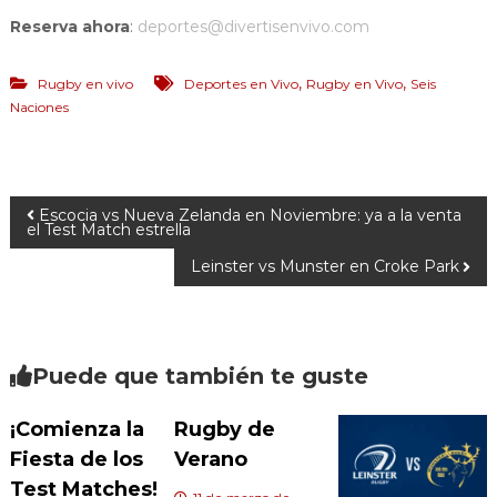
Reserva ahora
:
deportes@divertisenvivo.com
,
,
Rugby en vivo
Deportes en Vivo
Rugby en Vivo
Seis
Naciones
Escocia vs Nueva Zelanda en Noviembre: ya a la venta
el Test Match estrella
Leinster vs Munster en Croke Park
Puede que también te guste
¡Comienza la
Rugby de
Fiesta de los
Verano
Test Matches!