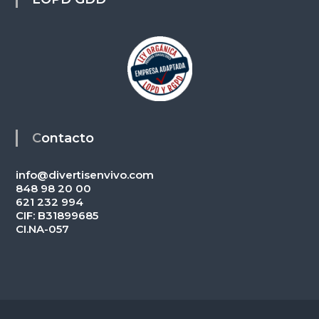
Contacto
info@divertisenvivo.com
848 98 20 00
621 232 994
CIF: B31899685
CI.NA-057