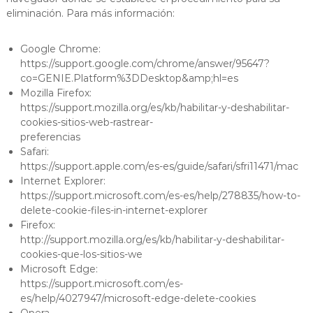
eliminación. Para más información:
Google Chrome:
https://support.google.com/chrome/answer/95647?
co=GENIE.Platform%3DDesktop&amp;hl=es
Mozilla Firefox:
https://support.mozilla.org/es/kb/habilitar-y-deshabilitar-
cookies-sitios-web-rastrear-
preferencias
Safari:
https://support.apple.com/es-es/guide/safari/sfri11471/mac
Internet Explorer:
https://support.microsoft.com/es-es/help/278835/how-to-
delete-cookie-files-in-internet-explorer
Firefox:
http://support.mozilla.org/es/kb/habilitar-y-deshabilitar-
cookies-que-los-sitios-we
Microsoft Edge:
https://support.microsoft.com/es-
es/help/4027947/microsoft-edge-delete-cookies
Opera