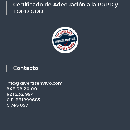
Certificado de Adecuación a la RGPD y
LOPD GDD
Contacto
info@divertisenvivo.com
848 98 20 00
621 232 994
CIF: B31899685
CI.NA-057