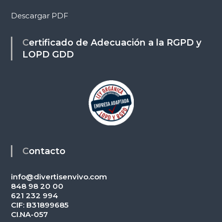
Descargar PDF
Certificado de Adecuación a la RGPD y
LOPD GDD
Contacto
info@divertisenvivo.com
848 98 20 00
621 232 994
CIF: B31899685
CI.NA-057