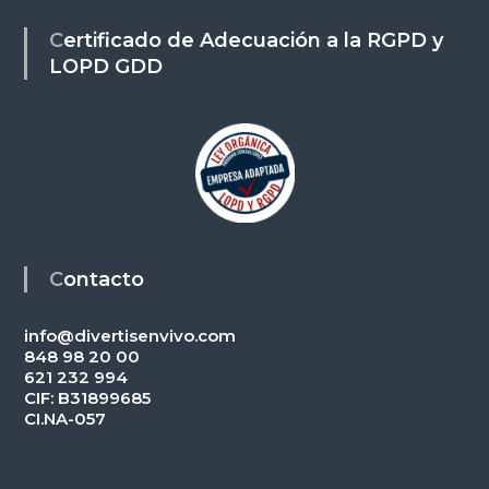
Certificado de Adecuación a la RGPD y
LOPD GDD
Contacto
info@divertisenvivo.com
848 98 20 00
621 232 994
CIF: B31899685
CI.NA-057