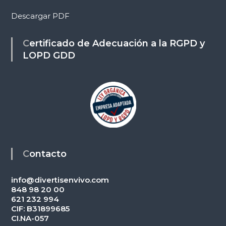
Descargar PDF
Certificado de Adecuación a la RGPD y
LOPD GDD
Contacto
info@divertisenvivo.com
848 98 20 00
621 232 994
CIF: B31899685
CI.NA-057