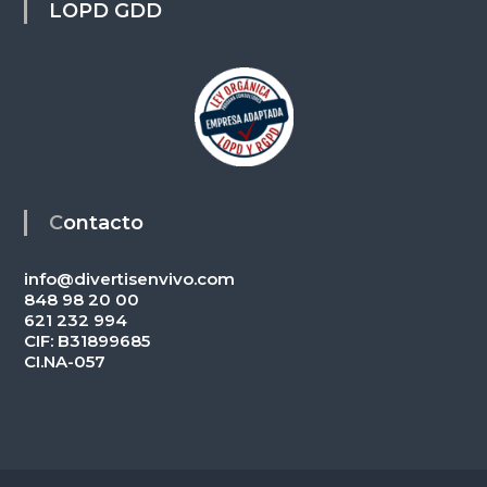
LOPD GDD
Contacto
info@divertisenvivo.com
848 98 20 00
621 232 994
CIF: B31899685
CI.NA-057