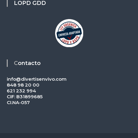
LOPD GDD
Contacto
info@divertisenvivo.com
848 98 20 00
621 232 994
CIF: B31899685
CI.NA-057