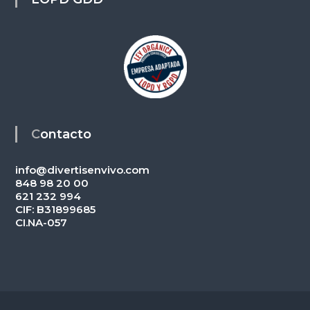
Contacto
info@divertisenvivo.com
848 98 20 00
621 232 994
CIF: B31899685
CI.NA-057