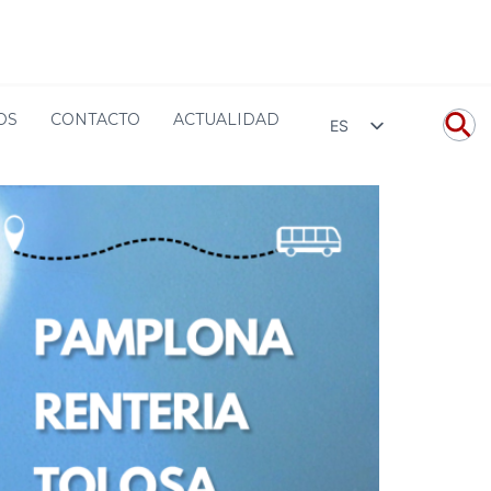
en vivo
Conciertos
Otros Conciertos
Aitana Bilbao
OS
CONTACTO
ACTUALIDAD
ES