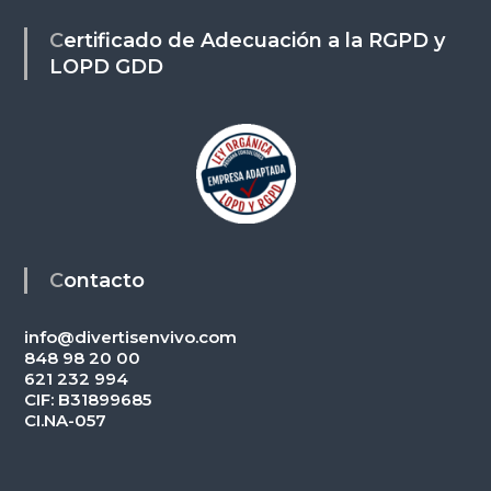
Certificado de Adecuación a la RGPD y
LOPD GDD
Contacto
info@divertisenvivo.com
848 98 20 00
621 232 994
CIF: B31899685
CI.NA-057