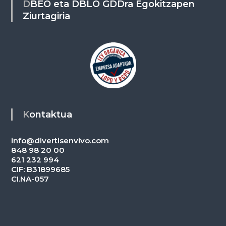
DBEO eta DBLO GDDra Egokitzapen
Ziurtagiria
Kontaktua
info@divertisenvivo.com
848 98 20 00
621 232 994
CIF: B31899685
CI.NA-057