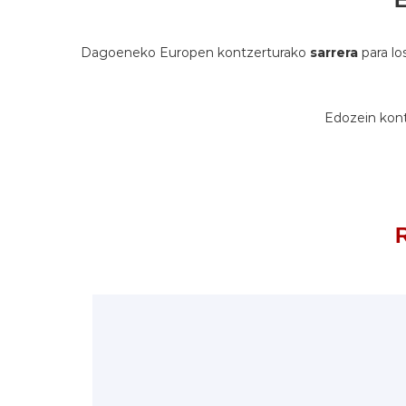
Dagoeneko Europen kontzerturako
sarrera
para lo
Edozein kont
R