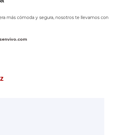
anera más cómoda y segura, nosotros te llevamos con
senvivo.com
iz