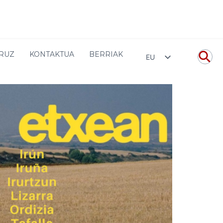
ean
Euskaldun
ETS- En Tol Sarmiento Vitoria- Gasteiz
URUZ
KONTAKTUA
BERRIAK
EU