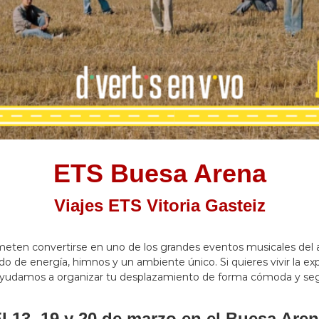
ETS Buesa Arena
Viajes ETS Vitoria Gasteiz
meten convertirse en uno de los grandes eventos musicales del a
o de energía, himnos y un ambiente único. Si quieres vivir la exp
ayudamos a organizar tu desplazamiento de forma cómoda y seg
l 13, 19 y 20 de marzo en el Buesa Are