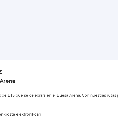
z
 Arena
os de ETS que se celebrará en el Buesa Arena. Con nuestras ruta
en-posta elektronikoan