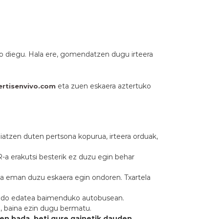
iko diegu. Hala ere, gomendatzen dugu irteera
eta zuen eskaera aztertuko
rtisenvivo.com
aiatzen duten pertsona kopurua, irteera orduak,
a erakutsi besterik ez duzu egin behar
zena eman duzu eskaera egin ondoren. Txartela
jan edo edatea baimenduko autobusean.
, baina ezin dugu bermatu.
en bada, beti gure gainetik dauden