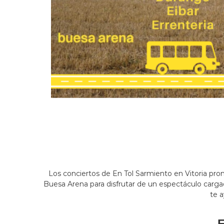
Los conciertos de En Tol Sarmiento en Vitoria pro
Buesa Arena para disfrutar de un espectáculo cargad
te 
E