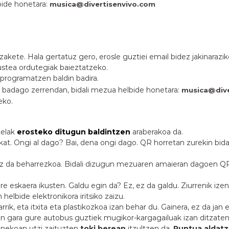
ide honetara:
musica@divertisenvivo.com
akete. Hala gertatuz gero, erosle guztiei email bidez jakinaraz
stea ordutegiak baieztatzeko.
rprogramatzen baldin badira.
z badago zerrendan, bidali mezua helbide honetara:
musica@dive
eko.
telak
erosteko ditugun baldintzen
araberakoa da.
ukat. Ongi al dago? Bai, dena ongi dago. QR horretan zurekin bid
z da beharrezkoa. Bidali dizugun mezuaren amaieran dagoen QR-
nire eskaera ikusten. Galdu egin da? Ez, ez da galdu. Ziurrenik i
elbide elektronikora iritsiko zaizu.
arrik, eta itxita eta plastikozkoa izan behar du. Gainera, ez da 
n gara gure autobus guztiek mugikor-kargagailuak izan ditzaten
anekoan utzi zaituzten
toki berean
itzultzen da.
Puntua aldatz