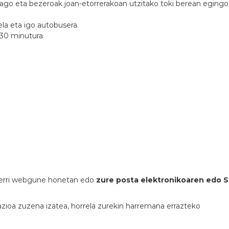
dago eta bezeroak joan-etorrerakoan utzitako toki berean egingo 
la eta igo autobusera.
 30 minutura
 berri webgune honetan edo
zure posta elektronikoaren edo 
ioa zuzena izatea, horrela zurekin harremana errazteko