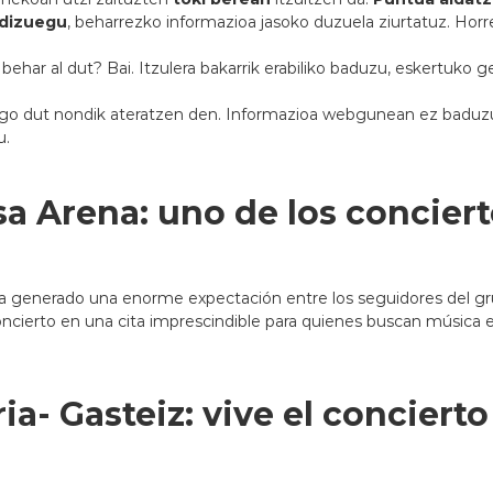
 dizuegu
, beharrezko informazioa jasoko duzuela ziurtatuz. Hor
.
du behar al dut? Bai. Itzulera bakarrik erabiliko baduzu, eskertuk
akingo dut nondik ateratzen den. Informazioa webgunean ez badu
u.
a Arena: uno de los concier
ha generado una enorme expectación entre los seguidores del gr
ncierto en una cita imprescindible para quienes buscan música e
ia- Gasteiz: vive el conciert