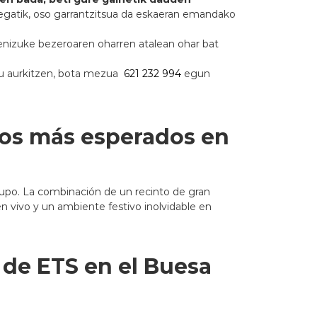
regatik, oso garrantzitsua da eskaeran emandako
o genizuke bezeroaren oharren atalean ohar bat
zu aurkitzen, bota mezua
621 232 994
egun
tos más esperados en
upo. La combinación de un recinto de gran
n vivo y un ambiente festivo inolvidable en
o de ETS en el Buesa