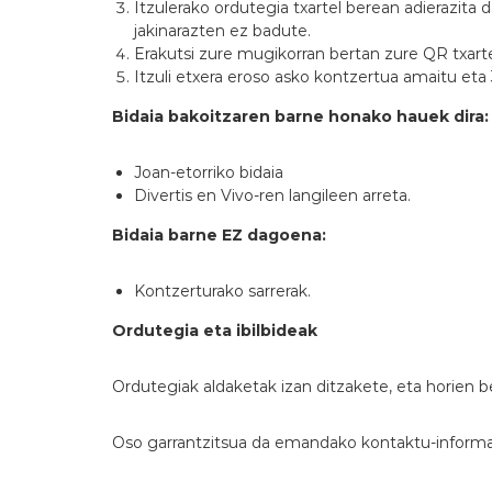
Itzulerako ordutegia txartel berean adierazita 
jakinarazten ez badute.
Erakutsi zure mugikorran bertan zure QR txarte
Itzuli etxera eroso asko kontzertua amaitu eta
Bidaia bakoitzaren barne honako hauek dira:
Joan-etorriko bidaia
Divertis en Vivo-ren langileen arreta.
Bidaia barne EZ dagoena:
Kontzerturako sarrerak.
Ordutegia eta ibilbideak
Ordutegiak aldaketak izan ditzakete, eta horien
Oso garrantzitsua da emandako kontaktu-informaz