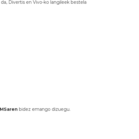
da, Divertis en Vivo-ko langileek bestela
SMSaren
bidez emango dizuegu.