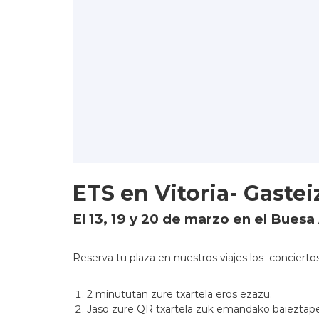
ETS en Vitoria- Gastei
El 13, 19 y 20 de marzo en el Buesa
Reserva tu plaza en nuestros viajes los conciert
2 minututan zure txartela eros ezazu.
Jaso zure QR txartela zuk emandako baieztap