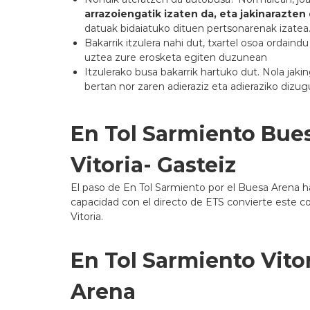
arrazoiengatik izaten da, eta jakinarazten
datuak bidaiatuko dituen pertsonarenak izatea
Bakarrik itzulera nahi dut, txartel osoa ordain
uztea zure erosketa egiten duzunean
Itzulerako busa bakarrik hartuko dut. Nola j
bertan nor zaren adieraziz eta adieraziko dizug
En Tol Sarmiento Bues
Vitoria- Gasteiz
El paso de En Tol Sarmiento por el Buesa Arena 
capacidad con el directo de ETS convierte este co
Vitoria.
En Tol Sarmiento Vitor
Arena