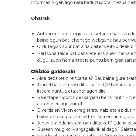
Informazio gehiago nahi baduzu,bota mezua helb
Oharrak:
Autobusen ordutegiek aldaketaren bat izan dez
baino egun bat lehenago webgune hau berriku
Ordutegiak apur bat alda daitezke ibilbideak bi
Pertsona talde bat bazarete eta zuen herria e
dugu, zuen herria irteera-puntu berri gisa sartz
Ohizko galderak:
Alda dezaket nire txartela? Bai, baina gure txar
Txartel batzuk erosi ditut baina QR bakarra da
irteera puntua eta abar ageri dira.
Baieztapen-posta deskargatu behar dut? Ez, e
autobusera igo aurretik
Divertis en Vivon erregistratu naiz eta ez dut 
baieztatzeko posta elektronikoa eman diguzun h
Janari eta edariak eraman ditzaket? Edaria bak
Busean mugikor-kargagailurik al dago? Saiatze
Nondik ateratzen da autobusa? Normalean, jo