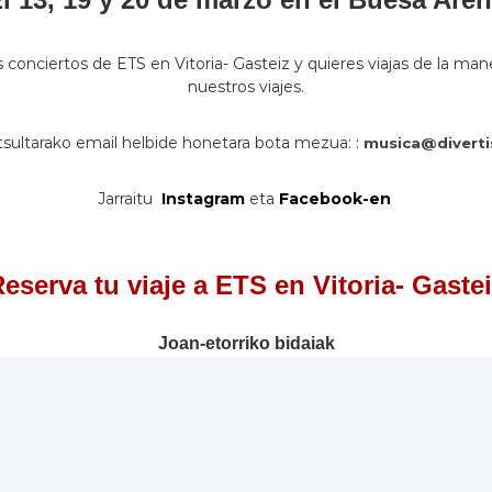
s conciertos de ETS en Vitoria- Gasteiz y quieres viajas de la m
nuestros viajes.
sultarako email helbide honetara bota mezua: :
musica@diverti
Jarraitu
Instagram
eta
Facebook-en
eserva tu viaje a ETS en Vitoria- Gaste
Joan-etorriko bidaiak