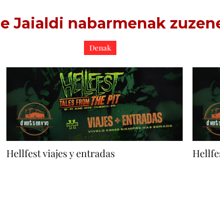
e Jaialdi nabarmenak zuzen
Denak
Hellfest viajes y entradas
Hellfe