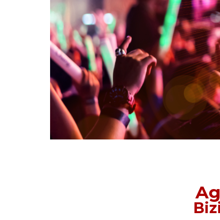
Ag
Biz