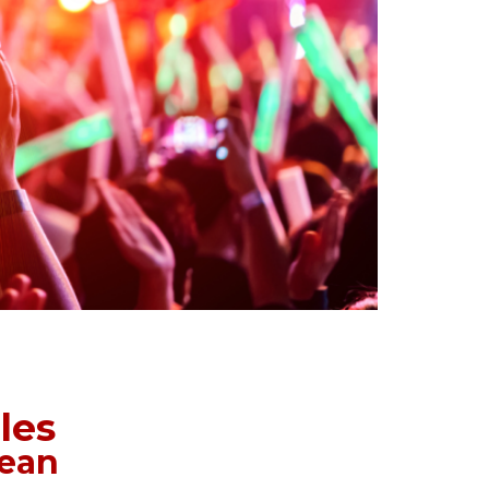
les
nean