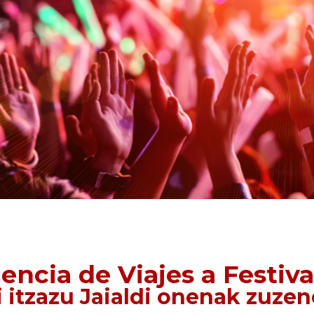
encia de Viajes a Festiva
i itzazu Jaialdi onenak zuze