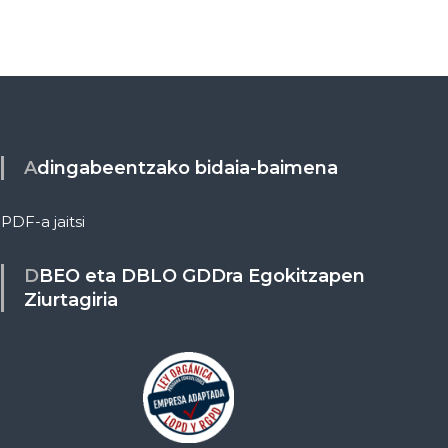
Adingabeentzako bidaia-baimena
PDF-a jaitsi
DBEO eta DBLO GDDra Egokitzapen
Ziurtagiria