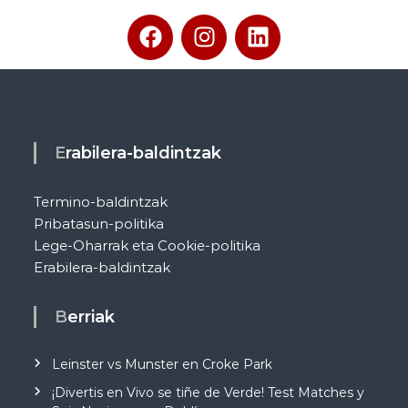
Erabilera-baldintzak
Termino-baldintzak
Pribatasun-politika
Lege-Oharrak eta Cookie-politika
Erabilera-baldintzak
Berriak
Leinster vs Munster en Croke Park
¡Divertis en Vivo se tiñe de Verde! Test Matches y