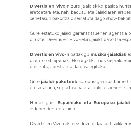
Divertis en Vivo
-n zure jaialdiekiko pasioa hu
aretoetara eta, nahi baduzu eta Jaialdiaren araber
xehetasun bakoitza diseinatuta dago show bakoitz
Gure estatuko jaialdi garrantzitsuenen agentzia 
dituzte. Divertis en Vivo-rekin, jaialdi bakoitza e
Divertis en Vivo-n
badakigu
musika-jaialdiak
ez
diren oroitzapenak. Horregatik, musika-jaialdiet
dantzatu, abestu eta dardara egiteko.
Gure
jaialdi-paketeek
autobus-garraioa barne ha
erosotasuna, segurtasuna eta jaialdi-esperientziar
Honez gain,
Espainiako eta Europako jaialdi
independenteetaraino.
Divertis en Vivo-rekin ez duzu bidaia bat soilik er