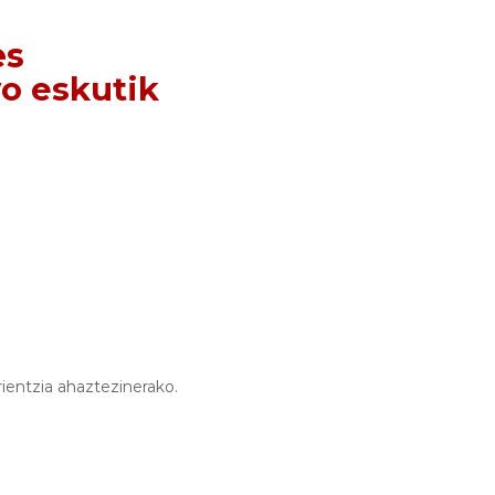
es
vo eskutik
rientzia ahaztezinerako.