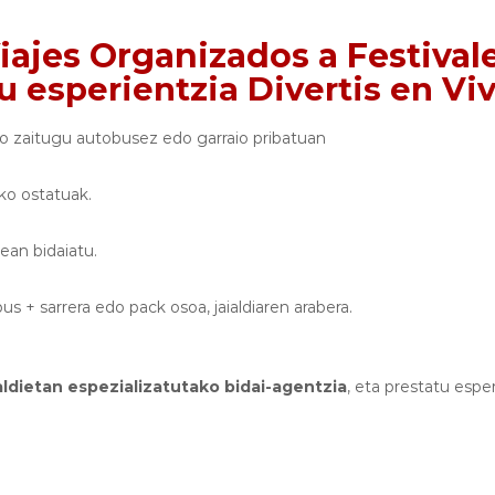
iajes Organizados a Festival
zu esperientzia Divertis en Vi
o zaitugu autobusez edo garraio pribatuan
ako ostatuak.
tean bidaiatu.
us + sarrera edo pack osoa, jaialdiaren arabera.
aldietan espezializatutako bidai-agentzia
, eta prestatu espe