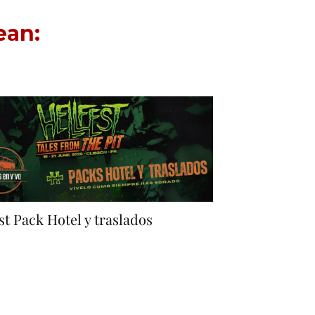
ean:
st Pack Hotel y traslados