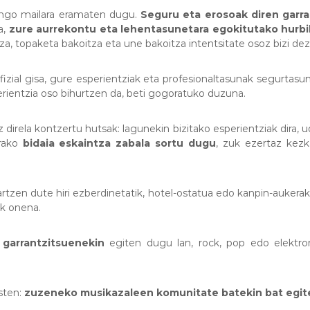
rrengo mailara eramaten dugu.
Seguru eta erosoak diren garra
a,
zure aurrekontu eta lehentasunetara egokitutako hurbi
a, topaketa bakoitza eta une bakoitza intentsitate osoz bizi de
ofizial gisa, gure esperientziak eta profesionaltasunak segurtas
sperientzia oso bihurtzen da, beti gogoratuko duzuna.
 direla kontzertu hutsak: lagunekin bizitako esperientziak dira
arako
bidaia eskaintza zabala sortu dugu
, zuk ezertaz kez
rtzen dute hiri ezberdinetatik, hotel-ostatua edo kanpin-aukerak
ik onena.
 garrantzitsuenekin
egiten dugu lan, rock, pop edo elektroni
osten:
zuzeneko musikazaleen komunitate batekin bat egit