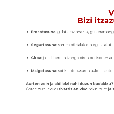
V
Bizi itza
Erosotasuna
: gidatzeaz ahaztu, guk eramang
Segurtasuna
: sarrera ofizialak eta egiaztatut
Giroa
: jaialdi berean izango diren pertsonen ar
Malgotasuna
: soilik autobusaren aukera, autob
Aurten zein jaialdi bizi nahi duzun badakizu?
Gorde zure lekua
Divertis en Vivo
-rekin, zure
jai