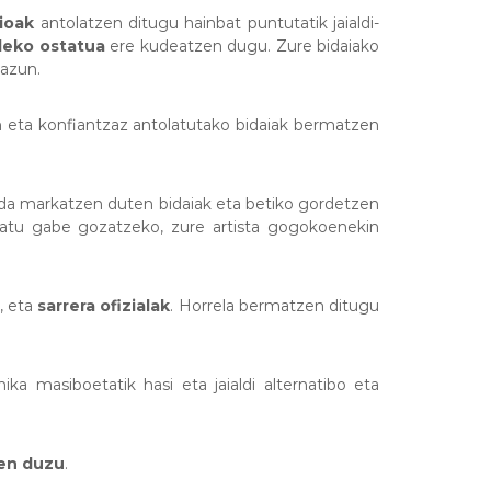
ioak
antolatzen ditugu hainbat puntutatik jaialdi-
leko ostatua
ere kudeatzen dugu. Zure bidaiako
zazun.
un eta konfiantzaz antolatutako bidaiak bermatzen
, uda markatzen duten bidaiak eta betiko gordetzen
katu gabe gozatzeko, zure artista gogokoenekin
, eta
sarrera ofizialak
. Horrela bermatzen ditugu
ka masiboetatik hasi eta jaialdi alternatibo eta
en duzu
.