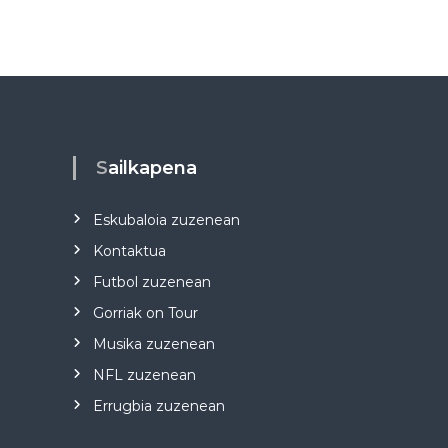
Sailkapena
Eskubaloia zuzenean
Kontaktua
Futbol zuzenean
Gorriak on Tour
Musika zuzenean
NFL zuzenean
Errugbia zuzenean