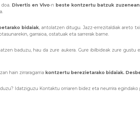
o doa.
Divertis en Vivo
-n
beste kontzertu batzuk zuzenean
a.
oetarako bidaiak
, antolatzen ditugu. Jazz-errezitaldiak areto txi
tasunarekin, garraioa, ostatuak eta sarrerak barne.
ilatzen baduzu, hau da zure aukera. Gure ibilbideak zure gustu 
an hain zirraragarria
kontzertu berezietarako bidaiak. Desb
i duzu? Idatziguzu Kontaktu orriaren bidez eta neurrira egindako