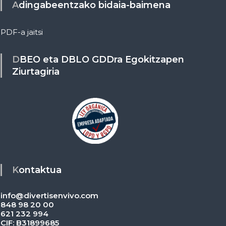
Adingabeentzako bidaia-baimena
PDF-a jaitsi
DBEO eta DBLO GDDra Egokitzapen
Ziurtagiria
Kontaktua
info@divertisenvivo.com
848 98 20 00
621 232 994
CIF: B31899685