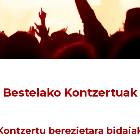
Bestelako Kontzertuak
Kontzertu berezietara bidaia