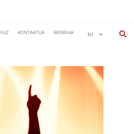
Home
CONCIERTOS
BESTE KONTZERTUAK
URUZ
KONTAKTUA
BERRIAK
EU