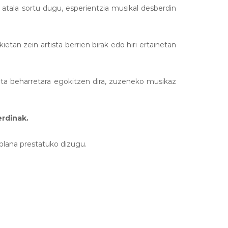
atala sortu dugu, esperientzia musikal desberdin
kietan zein artista berrien birak edo hiri ertainetan
eta beharretara egokitzen dira, zuzeneko musikaz
erdinak.
 plana prestatuko dizugu.