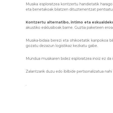
Musika esploratzea kontzertu handietatik harag
eta benetakoak bilatzen dituztenentzat pentsatu
Kontzertu alternatibo, intimo eta eskualdek
akustiko esklusiboak barne. Guztia paketeen eroso
Musika-bidaia berezi eta ohikoetatik kanpokoa b
gozatu dezazun logistikaz kezkatu gabe.
Mundua musikaren bidez esploratzea inoiz ez da iz
Zalantzarik duzu edo ibilbide pertsonalizatua nah
.