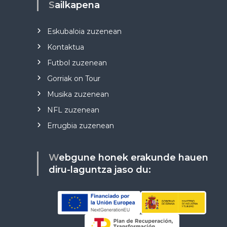
Sailkapena
Eskubaloia zuzenean
Kontaktua
Futbol zuzenean
Gorriak on Tour
Musika zuzenean
NFL zuzenean
Errugbia zuzenean
Webgune honek erakunde hauen
diru-laguntza jaso du: