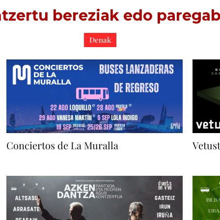
tzertu bereziak edo parega
Denak
Conciertos de La Muralla
Vetus