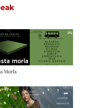
beak
ta Morla