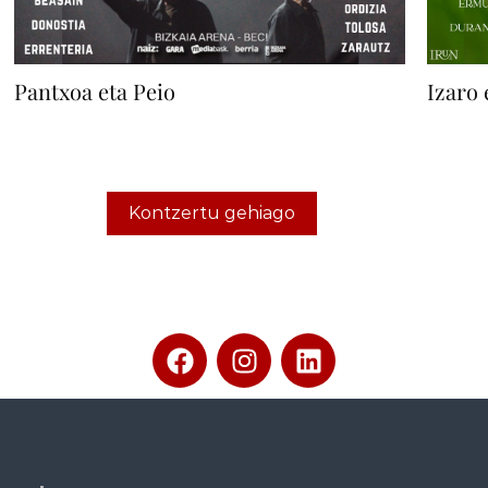
Pantxoa eta Peio
Izaro 
Kontzertu gehiago