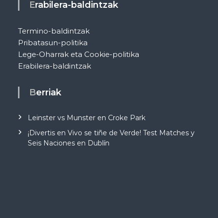
Erabilera-baldintzak
Termino-baldintzak
Pribatasun-politika
Lege-Oharrak eta Cookie-politika
Erabilera-baldintzak
Berriak
Leinster vs Munster en Croke Park
¡Divertis en Vivo se tiñe de Verde! Test Matches y
Seis Naciones en Dublín