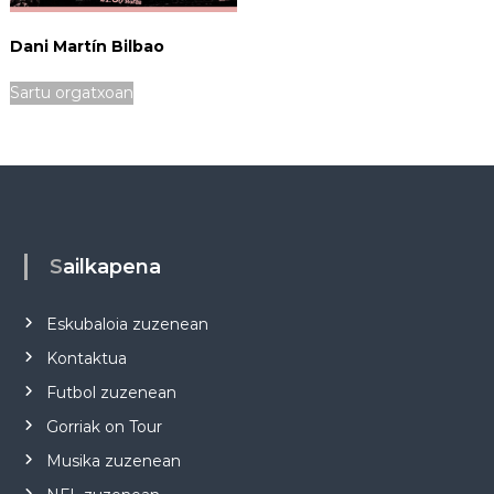
Dani Martín Bilbao
Sartu orgatxoan
Sailkapena
Eskubaloia zuzenean
Kontaktua
Futbol zuzenean
Gorriak on Tour
Musika zuzenean