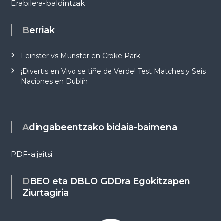
Erabilera-baldintzak
Berriak
Leinster vs Munster en Croke Park
¡Divertis en Vivo se tiñe de Verde! Test Matches y Seis
Naciones en Dublín
Adingabeentzako bidaia-baimena
PDF-a jaitsi
DBEO eta DBLO GDDra Egokitzapen
Ziurtagiria