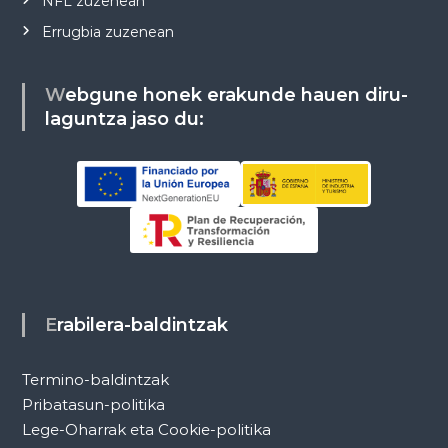
NFL zuzenean
Errugbia zuzenean
Webgune honek erakunde hauen diru-
laguntza jaso du:
Erabilera-baldintzak
Termino-baldintzak
Pribatasun-politika
Lege-Oharrak eta Cookie-politika