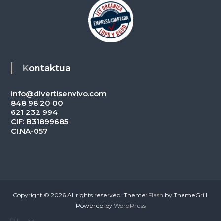
Kontaktua
info@divertisenvivo.com
848 98 20 00
621 232 994
CIF: B31899685
CI.NA-057
Copyright © 2026
All rights reserved. Theme:
Flash
by ThemeGrill.
Powered by
WordPress
EU