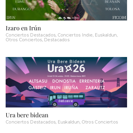
Izaro en Irún
Conciertos Destacados
,
Conciertos Indie
,
Euskaldun
,
Otros Conciertos
,
Destacados
Ura bere bidean
Conciertos Destacados
,
Euskaldun
,
Otros Conciertos