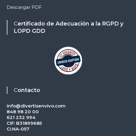
Descargar PDF
Certificado de Adecuación a la RGPD y
LOPD GDD
Contacto
info@divertisenvivo.com
848 98 20 00
621 232 994
CIF: B31899685
CI.NA-057