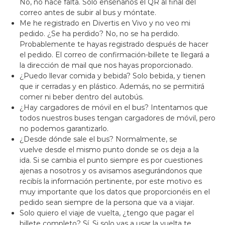
No, no hace falta. Solo enséñanos el QR al final del
correo antes de subir al bus y móntate.
Me he registrado en Divertis en Vivo y no veo mi
pedido. ¿Se ha perdido? No, no se ha perdido.
Probablemente te hayas registrado después de hacer
el pedido. El correo de confirmación-billete te llegará a
la dirección de mail que nos hayas proporcionado.
¿Puedo llevar comida y bebida? Solo bebida, y tienen
que ir cerradas y en plástico. Además, no se permitirá
comer ni beber dentro del autobús.
¿Hay cargadores de móvil en el bus? Intentamos que
todos nuestros buses tengan cargadores de móvil, pero
no podemos garantizarlo.
¿Desde dónde sale el bus? Normalmente, se
vuelve desde el mismo punto donde se os deja a la
ida. Si se cambia el punto siempre es por cuestiones
ajenas a nosotros y os avisamos asegurándonos que
recibís la información pertinente, por este motivo es
muy importante que los datos que proporcionéis en el
pedido sean siempre de la persona que va a viajar.
Solo quiero el viaje de vuelta, ¿tengo que pagar el
billete completo? Sí. Si solo vas a usar la vuelta te