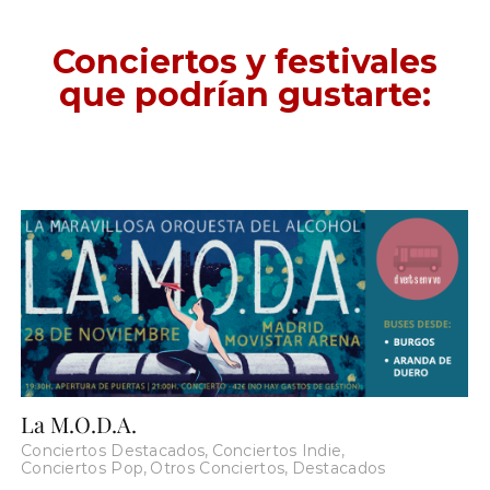
Conciertos y festivales
que podrían gustarte:
La M.O.D.A.
Conciertos Destacados
,
Conciertos Indie
,
Conciertos Pop
,
Otros Conciertos
,
Destacados