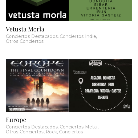
Vetusta Morla
Conciertos Destacados
,
Conciertos Indie
,
Otros Conciertos
Europe
Conciertos Destacados
,
Conciertos Metal
,
Otros Conciertos
,
Rock
,
Conciertos