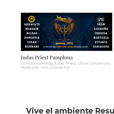
Judas Priest Pamplona
Conciertos Metal
,
Judas Priest
,
Otros Conciertos
,
Música en vivo
,
Conciertos
Vive el ambiente Resu