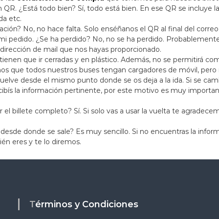
n QR. ¿Está todo bien? Sí, todo está bien. En ese QR se incluye
da etc.
ón? No, no hace falta. Solo enséñanos el QR al final del correo
 mi pedido. ¿Se ha perdido? No, no se ha perdido. Probablemente
la dirección de mail que nos hayas proporcionado.
tienen que ir cerradas y en plástico. Además, no se permitirá co
os que todos nuestros buses tengan cargadores de móvil, pero 
lve desde el mismo punto donde se os deja a la ida. Si se camb
bís la información pertinente, por este motivo es muy importan
r el billete completo? Sí. Si solo vas a usar la vuelta te agrade
é desde donde se sale? Es muy sencillo. Si no encuentras la info
ién eres y te lo diremos.
Términos y Condiciones