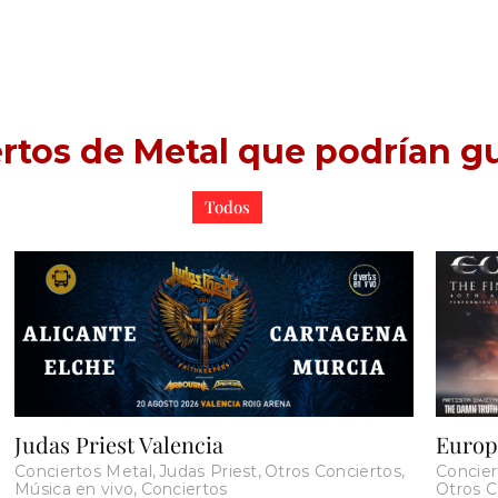
rtos de Metal que podrían gu
Todos
Judas Priest Valencia
Europ
Conciertos Metal
,
Judas Priest
,
Otros Conciertos
,
Concie
Música en vivo
,
Conciertos
Otros C