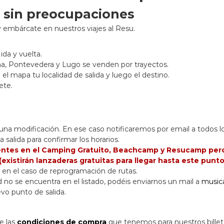
o sin preocupaciones
 embárcate en nuestros viajes al Resu.
ida y vuelta.
ruña, Pontevedera y Lugo se venden por trayectos.
 el mapa tu localidad de salida y luego el destino.
ete.
lguna modificación. En ese caso notificaremos por email a todos 
 salida para confirmar los horarios.
ientes en el Camping Gratuito, Beachcamp y Resucamp pero 
existirán lanzaderas gratuitas para llegar hasta este punto 
ón en el caso de reprogramación de rutas.
d no se encuentra en el listado, podéis enviarnos un mail a
music
evo punto de salida.
e las
condiciones de compra
que tenemos para nuestros bille