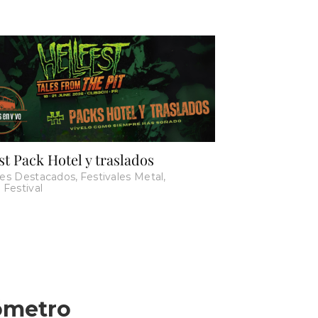
st Pack Hotel y traslados
les Destacados
,
Festivales Metal
,
 Festival
lómetro