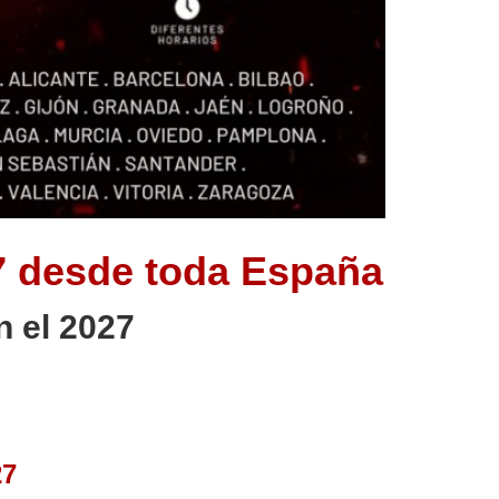
27 desde toda España
n el 2027
27