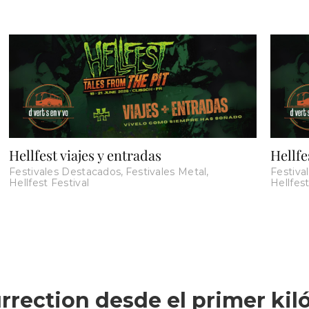
Hellfest viajes y entradas
Hellfe
Festivales Destacados
,
Festivales Metal
,
Festiva
Hellfest Festival
Hellfest
rrection desde el primer ki