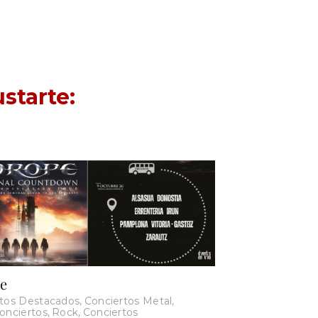
starte:
e
rtos Destacados
,
Conciertos Metal
,
onciertos
,
Rock
,
Conciertos