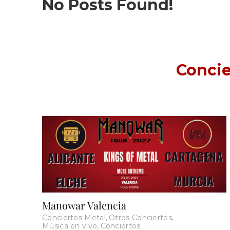
No Posts Found!
Concie
Manowar Valencia
Conciertos Metal
,
Otros Conciertos
,
Música en vivo
,
Conciertos