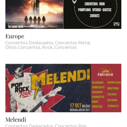
Europe
Conciertos Destacados
,
Conciertos Metal
,
Otros Conciertos
,
Rock
,
Conciertos
Melendi
Conciertos Destacados
,
Conciertos Pop
,