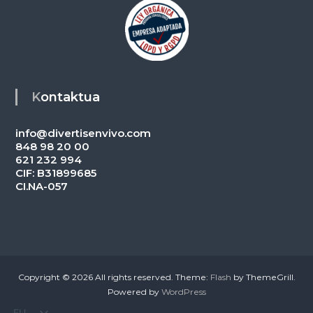
Kontaktua
info@divertisenvivo.com
848 98 20 00
621 232 994
CIF: B31899685
CI.NA-057
Copyright © 2026
All rights reserved. Theme:
Flash
by ThemeGrill.
Powered by
WordPress
EU