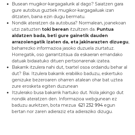
Busean mugikor-kargagailurik al dago? Saiatzen gara
gure autobus guztiek mugikor-kargagailuak izan
ditzaten, baina ezin dugu bermatu.
Nondik ateratzen da autobusa? Normalean, joanekoan
utzi zaituzten
toki berean
itzultzen da.
Puntua
aldatzen bada, beti gure gainetik dauden
arrazoiengatik izaten da, eta jakinarazten dizuegu
,
beharrezko informazioa jasoko duzuela ziurtatuz.
Horregatik, oso garrantzitsua da eskaeran emandako
datuak bidaiatuko dituen pertsonarenak izatea.
Bakarrik itzulera nahi dut, txartel osoa ordaindu behar al
dut? Bai. Itzulera bakarrik erabiliko baduzu, eskertuko
genizuke bezeroaren oharren atalean ohar bat uztea
zure erosketa egiten duzunean
Itzulerako busa bakarrik hartuko dut. Nola jakingo dut
nondik ateratzen den. Informazioa webgunean ez
baduzu aurkitzen, bota mezua
621 232 994
egun
bertan nor zaren adieraziz eta adieraziko dizugu.