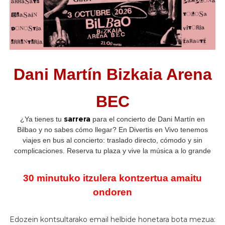
Dani Martín Bizkaia Arena
BEC
sarrera
¿Ya tienes tu
para el concierto de Dani Martín en
Bilbao y no sabes cómo llegar? En Divertis en Vivo tenemos
viajes en bus al concierto: traslado directo, cómodo y sin
complicaciones. Reserva tu plaza y vive la música a lo grande
30 minutuko itzulera kontzertua amaitu
ondoren
Edozein kontsultarako email helbide honetara bota mezua: