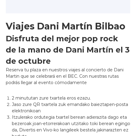
Viajes Dani Martín Bilbao
Disfruta del mejor pop rock
de la mano de Dani Martín el 3
de octubre
Reserva tu plaza en nuestros viajes al concierto de Dani
Martin que se celebrará en el BEC. Con nuestras rutas
podrás llegar al evento cómodamente
2 minututan zure txartela eros ezazu.
Jaso zure QR txartela zuk emandako baieztapen-posta
elektronikoan
Itzulerako ordutegia txartel berean adierazita dago eta
bezeroak joan-etorrerakoan utzitako toki berean egingo
da, Divertis en Vivo-ko langileek bestela jakinarazten ez