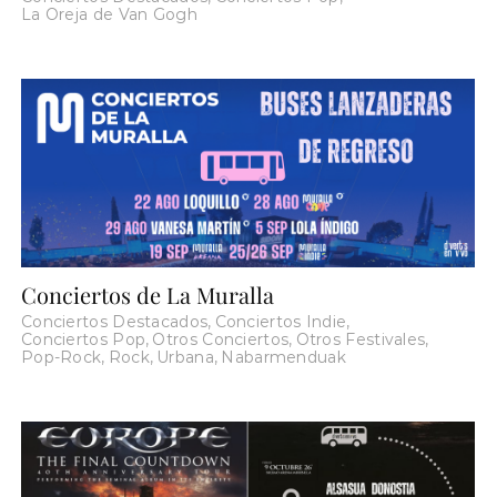
La Oreja de Van Gogh
Conciertos de La Muralla
Conciertos Destacados
,
Conciertos Indie
,
Conciertos Pop
,
Otros Conciertos
,
Otros Festivales
,
Pop-Rock
,
Rock
,
Urbana
,
Nabarmenduak