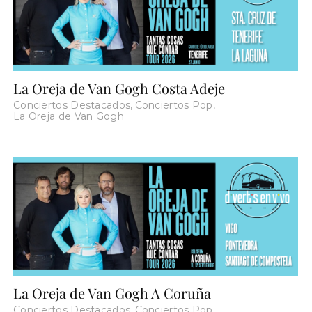
La Oreja de Van Gogh Costa Adeje
Conciertos Destacados
,
Conciertos Pop
,
La Oreja de Van Gogh
La Oreja de Van Gogh A Coruña
Conciertos Destacados
,
Conciertos Pop
,