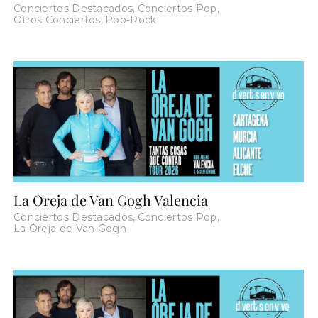
Conciertos Destacados
,
Conciertos Pop
,
Otros Conciertos
,
Pop-Rock
La Oreja de Van Gogh Valencia
Conciertos Destacados
,
Conciertos Pop
,
La Oreja de Van Gogh