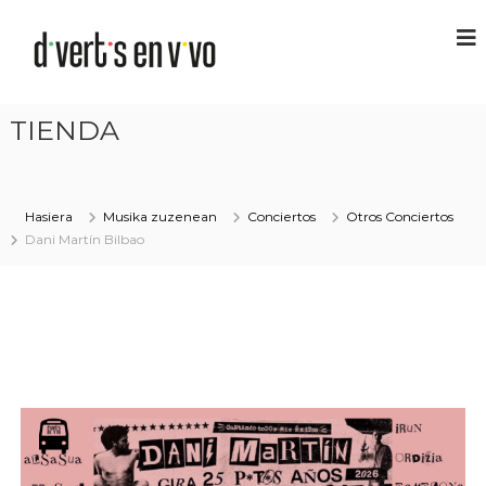
TIENDA
Hasiera
Musika zuzenean
Conciertos
Otros Conciertos
Dani Martín Bilbao