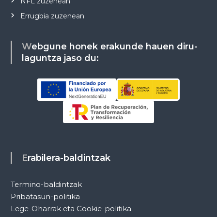
NFL zuzenean
Errugbia zuzenean
Webgune honek erakunde hauen diru-
laguntza jaso du:
Erabilera-baldintzak
Termino-baldintzak
Pribatasun-politika
Lege-Oharrak eta Cookie-politika