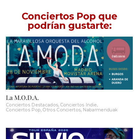
Conciertos Pop que
podrían gustarte:
La M.O.D.A.
Conciertos Destacados
,
Conciertos Indie
,
Conciertos Pop
,
Otros Conciertos
,
Nabarmenduak