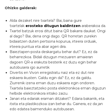
Ohizko galderak:
Alda dezaket nire txartela? Bai, baina gure
txartelak
erosteko ditugun baldintzen
araberakoa da.
Txartel batzuk erosi ditut baina QR bakarra daukat. Ongi
al dago? Bai, dena ongi dago. QR horretan zurekin
bidaiatzen duten pertsona kopurua, irteera orduak,
irteera puntua eta abar ageri dira.
Baieztapen-posta deskargatu behar dut? Ez, ez da
beharrezkoa. Bidali dizugun mezuaren amaieran
dagoen QR-a erakutsi besterik ez duzu egin behar
autobusera igo aurretik
Divertis en Vivon erregistratu naiz eta ez dut nire
eskaera ikusten. Galdu egin da? Ez, ez da galdu.
Ziurrenik izena eman duzu eskaera egin ondoren.
Txartela baieztatzeko posta elektronikoa eman diguzun
helbide elektronikora iritsiko zaizu.
Janari eta edariak eraman ditzaket? Edaria bakarrik, eta
itxita eta plastikozkoa izan behar du. Gainera, ez da jan
edo edatea baimenduko autobusean.