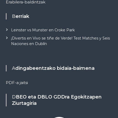
Erabilera-baldintzak
Berriak
Leinster vs Munster en Croke Park
¡Divertis en Vivo se tiñe de Verde! Test Matches y Seis
Naciones en Dublín
Adingabeentzako bidaia-baimena
PDF-a jaitsi
DBEO eta DBLO GDDra Egokitzapen
Ziurtagiria