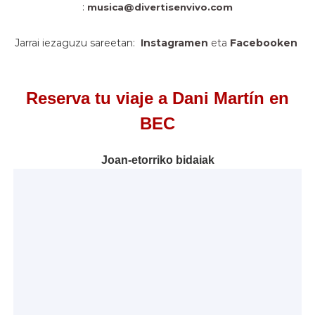
:
musica@divertisenvivo.com
Jarrai iezaguzu sareetan:
Instagramen
eta
Facebooken
Reserva tu viaje a Dani Martín en
BEC
Joan-etorriko bidaiak