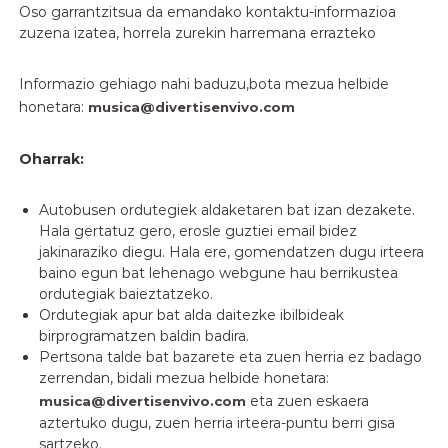
Oso garrantzitsua da emandako kontaktu-informazioa
zuzena izatea, horrela zurekin harremana errazteko
Informazio gehiago nahi baduzu,bota mezua helbide
honetara:
musica@divertisenvivo.com
Oharrak:
Autobusen ordutegiek aldaketaren bat izan dezakete.
Hala gertatuz gero, erosle guztiei email bidez
jakinaraziko diegu. Hala ere, gomendatzen dugu irteera
baino egun bat lehenago webgune hau berrikustea
ordutegiak baieztatzeko.
Ordutegiak apur bat alda daitezke ibilbideak
birprogramatzen baldin badira.
Pertsona talde bat bazarete eta zuen herria ez badago
zerrendan, bidali mezua helbide honetara:
eta zuen eskaera
musica@divertisenvivo.com
aztertuko dugu, zuen herria irteera-puntu berri gisa
sartzeko.