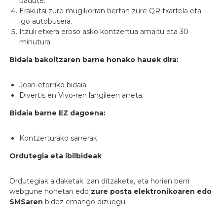
badute.
Erakutsi zure mugikorran bertan zure QR txartela eta
igo autobusera.
Itzuli etxera eroso asko kontzertua amaitu eta 30
minutura
Bidaia bakoitzaren barne honako hauek dira:
Joan-etorriko bidaia
Divertis en Vivo-ren langileen arreta.
Bidaia barne EZ dagoena:
Kontzerturako sarrerak.
Ordutegia eta ibilbideak
Ordutegiak aldaketak izan ditzakete, eta horien berri
webgune honetan edo
zure posta elektronikoaren edo
SMSaren
bidez emango dizuegu.