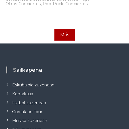
Otros Conciertos
,
Pop-Rock
,
Conciertos
Más
Sailkapena
Eskubaloia zuzenean
Kontaktua
Futbol zuzenean
Gorriak on Tour
Musika zuzenean