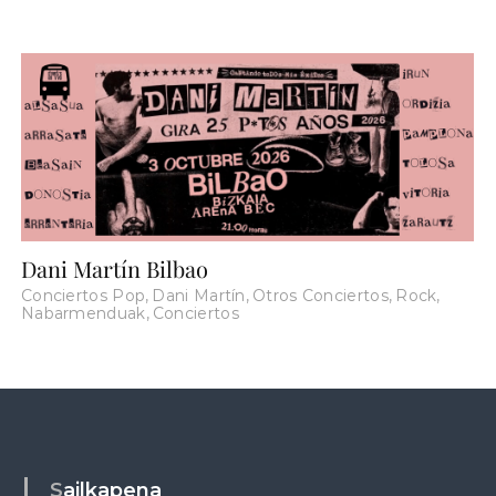
Dani Martín Bilbao
Conciertos Pop
,
Dani Martín
,
Otros Conciertos
,
Rock
,
Nabarmenduak
,
Conciertos
Sailkapena