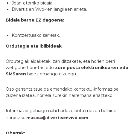
Joan-etorriko bidaia
Divertis en Vivo-ren langileen arreta.
Bidaia barne EZ dagoena:
Kontzerturako sarrerak.
Ordutegia eta ibilbideak
Ordutegiak aldaketak izan ditzakete, eta horien berri
webgune honetan edo
zure posta elektronikoaren edo
SMSaren
bidez emango dizuegu.
Oso garrantzitsua da emandako kontaktu-informazioa
zuzena izatea, horrela zurekin harremana errazteko
Informazio gehiago nahi baduzu,bota mezua helbide
honetara:
musica@divertisenvivo.com
Oharrak: