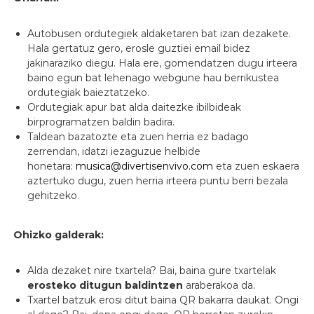
Autobusen ordutegiek aldaketaren bat izan dezakete.
Hala gertatuz gero, erosle guztiei email bidez
jakinaraziko diegu. Hala ere, gomendatzen dugu irteera
baino egun bat lehenago webgune hau berrikustea
ordutegiak baieztatzeko.
Ordutegiak apur bat alda daitezke ibilbideak
birprogramatzen baldin badira.
Taldean bazatozte eta zuen herria ez badago
zerrendan, idatzi iezaguzue helbide
honetara:
musica@divertisenvivo.com
eta zuen eskaera
aztertuko dugu, zuen herria irteera puntu berri bezala
gehitzeko.
Ohizko galderak:
Alda dezaket nire txartela? Bai, baina gure txartelak
erosteko ditugun baldintzen
araberakoa da.
Txartel batzuk erosi ditut baina QR bakarra daukat. Ongi