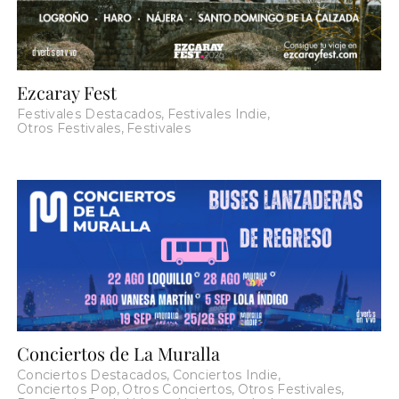
Ezcaray Fest
Festivales Destacados
,
Festivales Indie
,
Otros Festivales
,
Festivales
Conciertos de La Muralla
Conciertos Destacados
,
Conciertos Indie
,
Conciertos Pop
,
Otros Conciertos
,
Otros Festivales
,