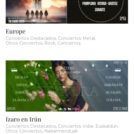
Europe
Conciertos Destacados
,
Conciertos Metal
,
Otros Conciertos
,
Rock
,
Conciertos
Izaro en Irún
Conciertos Destacados
,
Conciertos Indie
,
Euskaldun
,
Otros Conciertos
,
Nabarmenduak