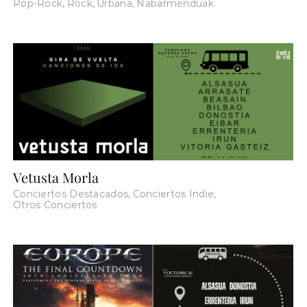
Pop-Rock
,
Rock
,
Urbana
,
Nabarmenduak
Vetusta Morla
Conciertos Destacados
,
Conciertos Indie
,
Otros Conciertos