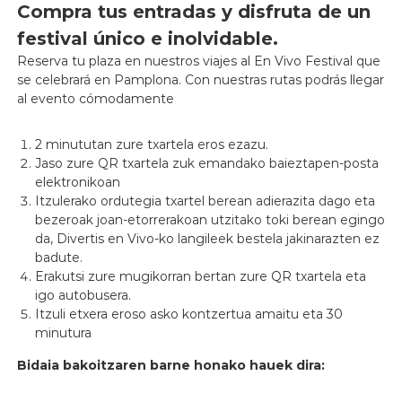
Compra tus entradas y disfruta de un
festival único e inolvidable.
Reserva tu plaza en nuestros viajes al En Vivo Festival que
se celebrará en Pamplona. Con nuestras rutas podrás llegar
al evento cómodamente
2 minututan zure txartela eros ezazu.
Jaso zure QR txartela zuk emandako baieztapen-posta
elektronikoan
Itzulerako ordutegia txartel berean adierazita dago eta
bezeroak joan-etorrerakoan utzitako toki berean egingo
da, Divertis en Vivo-ko langileek bestela jakinarazten ez
badute.
Erakutsi zure mugikorran bertan zure QR txartela eta
igo autobusera.
Itzuli etxera eroso asko kontzertua amaitu eta 30
minutura
Bidaia bakoitzaren barne honako hauek dira: