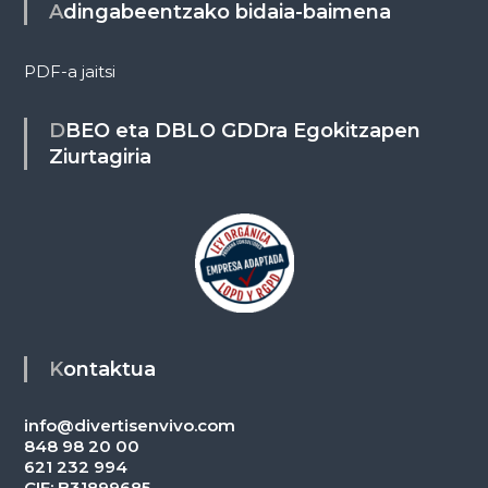
Adingabeentzako bidaia-baimena
PDF-a jaitsi
DBEO eta DBLO GDDra Egokitzapen
Ziurtagiria
Kontaktua
info@divertisenvivo.com
848 98 20 00
621 232 994
CIF: B31899685