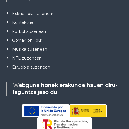
Eskubaloia zuzenean
Kontaktua
Futbol zuzenean
Gorriak on Tour
Musika zuzenean
NFL zuzenean
Errugbia zuzenean
Webgune honek erakunde hauen diru-
laguntza jaso du: