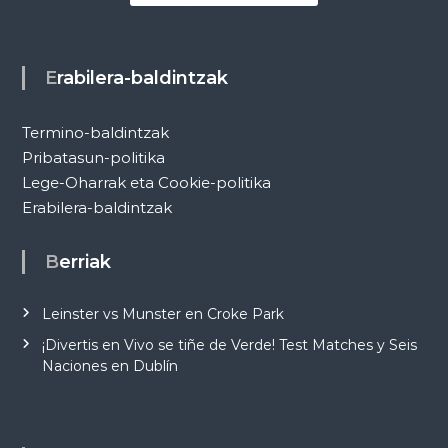
Erabilera-baldintzak
Termino-baldintzak
Pribatasun-politika
Lege-Oharrak eta Cookie-politika
Erabilera-baldintzak
Berriak
Leinster vs Munster en Croke Park
¡Divertis en Vivo se tiñe de Verde! Test Matches y Seis
Naciones en Dublín