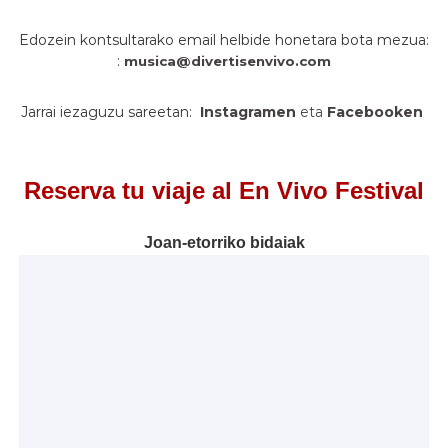
Edozein kontsultarako email helbide honetara bota mezua:
:
musica@divertisenvivo.com
Jarrai iezaguzu sareetan:
Instagramen
eta
Facebooken
Reserva tu viaje al En Vivo Festival
Joan-etorriko bidaiak