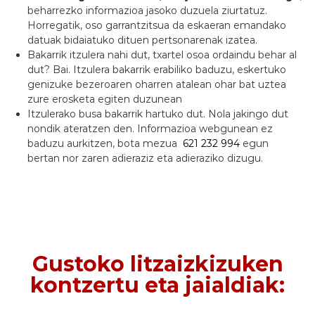
beharrezko informazioa jasoko duzuela ziurtatuz.
Horregatik, oso garrantzitsua da eskaeran emandako
datuak bidaiatuko dituen pertsonarenak izatea.
Bakarrik itzulera nahi dut, txartel osoa ordaindu behar al
dut? Bai. Itzulera bakarrik erabiliko baduzu, eskertuko
genizuke bezeroaren oharren atalean ohar bat uztea
zure erosketa egiten duzunean
Itzulerako busa bakarrik hartuko dut. Nola jakingo dut
nondik ateratzen den. Informazioa webgunean ez
baduzu aurkitzen, bota mezua
621 232 994
egun
bertan nor zaren adieraziz eta adieraziko dizugu.
Gustoko litzaizkizuken
kontzertu eta jaialdiak: