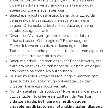
al dago? Bai, dena ongi dago. QR horretan zurekin
bidaiatzen duten pertsona kopurua, irteera orduak,
irteera puntua eta abar ageri dira.
Baieztapen-posta deskargatu behar dut? Ez, ez da
beharrezkoa. Bidali dizugun mezuaren amaieran
dagoen QR-a erakutsi besterik ez duzu egin behar
autobusera igo aurretik
Divertis en Vivon erregistratu naiz eta ez dut nire
eskaera ikusten. Galdu egin da? Ez, ez da galdu.
Ziurrenik izena eman duzu eskaera egin ondoren.
Txartela baieztatzeko posta elektronikoa eman diguzun
helbide elektronikora iritsiko zaizu.
Janari eta edariak eraman ditzaket? Edaria bakarrik, eta
itxita eta plastikozkoa izan behar du. Gainera, ez da jan
edo edatea baimenduko autobusean.
Busean mugikor-kargagailurik al dago? Saiatzen gara
gure autobus guztiek mugikor-kargagailuak izan
ditzaten, baina ezin dugu bermatu.
Nondik ateratzen da autobusa? Normalean, joanekoan
utzi zaituzten
toki berean
itzultzen da.
Puntua
aldatzen bada, beti gure gainetik dauden
arrazoiengatik izaten da, eta jakinarazten dizuegu
,