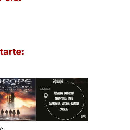
tarte:
e