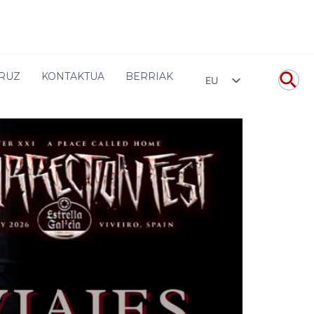
Hasiera
Sin categoría
Resurrection Fest: viajes diarios
URUZ
KONTAKTUA
BERRIAK
EU