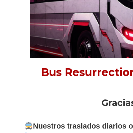
Bus Resurrection
Gracia
N
uestros traslados diarios of