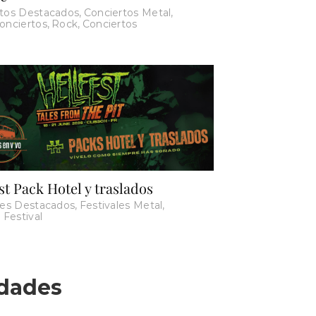
rtos Destacados
,
Conciertos Metal
,
onciertos
,
Rock
,
Conciertos
st Pack Hotel y traslados
les Destacados
,
Festivales Metal
,
 Festival
udades