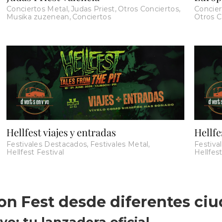
Conciertos Metal
,
Judas Priest
,
Otros Conciertos
,
Concie
Musika zuzenean
,
Conciertos
Otros C
Hellfest viajes y entradas
Hellfe
Festivales Destacados
,
Festivales Metal
,
Festiva
Hellfest Festival
Hellfest
on Fest desde diferentes ci
vo: tu lanzadera oficial