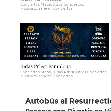
Conciertos Metal
,
Otros Conciertos
,
Musika zuzenean
,
Conciertos
Judas Priest Pamplona
Conciertos Metal
,
Judas Priest
,
Otros Conciertos
,
Musika zuzenean
,
Conciertos
Autobús al Resurrecti
Reserva con Divertis en Vi