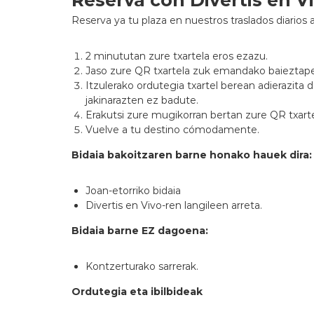
Reserva ya tu plaza en nuestros traslados diarios a
2 minututan zure txartela eros ezazu.
Jaso zure QR txartela zuk emandako baieztap
Itzulerako ordutegia txartel berean adierazita 
jakinarazten ez badute.
Erakutsi zure mugikorran bertan zure QR txarte
Vuelve a tu destino cómodamente.
Bidaia bakoitzaren barne honako hauek dira:
Joan-etorriko bidaia
Divertis en Vivo-ren langileen arreta.
Bidaia barne EZ dagoena:
Kontzerturako sarrerak.
Ordutegia eta ibilbideak