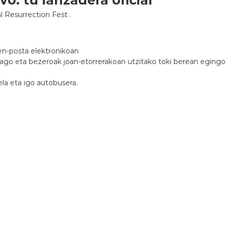
l Resurrection Fest .
en-posta elektronikoan
dago eta bezeroak joan-etorrerakoan utzitako toki berean egingo 
la eta igo autobusera.