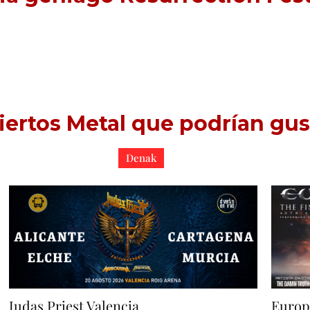
ertos Metal que podrían gus
Denak
Judas Priest Valencia
Europ