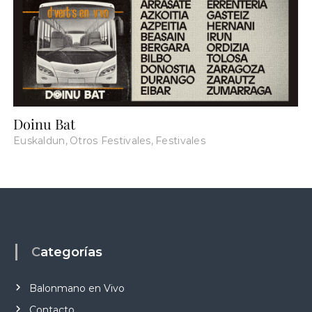
Doinu Bat
Euskaldun
,
Otros Festivales
,
Festivales
Categorías
Balonmano en Vivo
Contacto