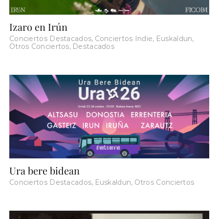
Izaro en Irún
Conciertos Destacados
,
Conciertos Indie
,
Euskaldun
,
Otros Conciertos
,
Destacados
Ura bere bidean
Conciertos Destacados
,
Euskaldun
,
Otros Conciertos