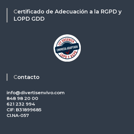
Certificado de Adecuación a la RGPD y
LOPD GDD
Contacto
info@divertisenvivo.com
848 98 20 00
621 232 994
CIF: B31899685
CI.NA-057