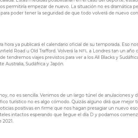
alada. Estas medidas posibilitarían en el caso del deporte, est
ue nos permitiría empezar de nuevo. La situación no es dramática p
ra poder tener la seguridad de que todo volverá de nuevo con t
hora ya publicará el calendario oficial de su temporada. Eso nos 
nfield Road u Old Trafford. Volverá la
NFL
a Londres tan un año d
de tendremos viajes previstos para ver a los All Blacks y Sudáf
e Australia, Sudáfrica y Japón.
e hoy, no es sencilla. Venimos de un largo túnel de anulaciones
fico turístico no es algo cómodo. Quizás alguno dirá que mejor t
ticias positivas en firme que nos hagan presagiar un nuevo esc
eles intactos esperando que llegue el día D y podamos comenzar
e 2021.