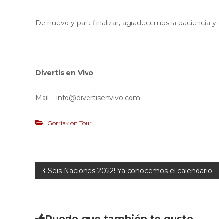
De nuevo y para finalizar, agradecemos la paciencia 
Divertis en Vivo
Mail – info@divertisenvivo.com
Gorriak on Tour
Seis Naciones 2022! Ya conocemos el calendario
Puede que también te guste