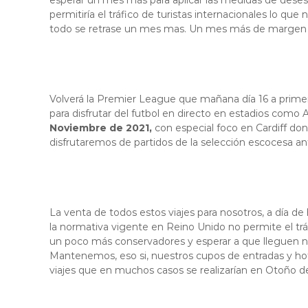
esperar un mes más para aplicar las medidas de desesc
permitiría el tráfico de turistas internacionales lo q
todo se retrase un mes mas. Un mes más de margen pa
Volverá la Premier League que mañana día 16 a primera 
para disfrutar del futbol en directo en estadios como A
Noviembre de 2021,
con especial foco en Cardiff don
disfrutaremos de partidos de la selección escocesa ant
La venta de todos estos viajes para nosotros, a día d
la normativa vigente en Reino Unido no permite el trá
un poco más conservadores y esperar a que lleguen no
Mantenemos, eso si, nuestros cupos de entradas y hot
viajes que en muchos casos se realizarían en Otoño d