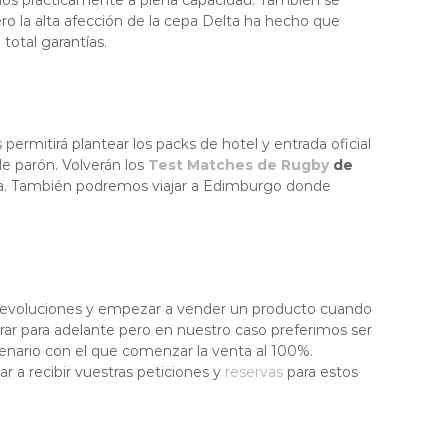
adios practicamente a plena capacidad. También se
ero la alta afección de la cepa Delta ha hecho que
otal garantías.
permitirá plantear los packs de hotel y entrada oficial
e parón. Volverán los
Test Matches de Rugby
de
rica. También podremos viajar a Edimburgo donde
 y devoluciones y empezar a vender un producto cuando
irar para adelante pero en nuestro caso preferimos ser
enario con el que comenzar la venta al 100%.
 a recibir vuestras peticiones y
reservas
para estos