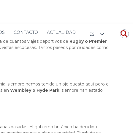
riak on Tour
Viajes Premier League Rugby a Reino Unido
OS
CONTACTO
ACTUALIDAD
ES
a de cuántos viajes deportivos de
Rugby o Premier
les vistas escocesas. Tantos paseos por ciudades como
emia, siempre hemos tenido un ojo puesto aquí pero el
os en
Wembley o Hyde Park
, siempre han estado
anas pasadas. El gobierno británico ha decidido