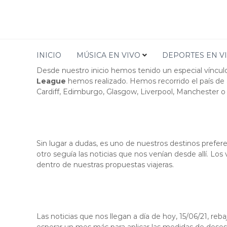
Viajes Premier League Rugby 
INICIO
MÚSICA EN VIVO
DEPORTES EN V
Desde nuestro inicio hemos tenido un especial víncu
League
hemos realizado. Hemos recorrido el país de a
Cardiff, Edimburgo, Glasgow, Liverpool, Manchester 
Sin lugar a dudas, es uno de nuestros destinos prefer
otro seguía las noticias que nos venían desde allí. Los
dentro de nuestras propuestas viajeras.
Las noticias que nos llegan a día de hoy, 15/06/21, r