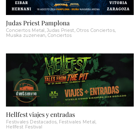
Judas Priest Pamplona
Conciertos Metal
,
Judas Priest
,
Otros Conciertos
,
Musika zuzenean
,
Conciertos
Hellfest viajes y entradas
Festivales Destacados
,
Festivales Metal
,
Hellfest Festival