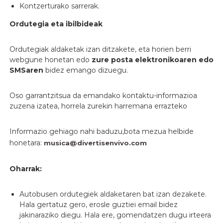
Kontzerturako sarrerak.
Ordutegia eta ibilbideak
Ordutegiak aldaketak izan ditzakete, eta horien berri
webgune honetan edo
zure posta elektronikoaren edo
SMSaren
bidez emango dizuegu.
Oso garrantzitsua da emandako kontaktu-informazioa
zuzena izatea, horrela zurekin harremana errazteko
Informazio gehiago nahi baduzu,bota mezua helbide
honetara:
musica@divertisenvivo.com
Oharrak:
Autobusen ordutegiek aldaketaren bat izan dezakete.
Hala gertatuz gero, erosle guztiei email bidez
jakinaraziko diegu. Hala ere, gomendatzen dugu irteera