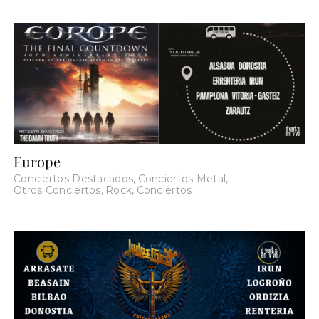
Europe
Conciertos Destacados
,
Conciertos Metal
,
Otros Conciertos
,
Rock
,
Conciertos