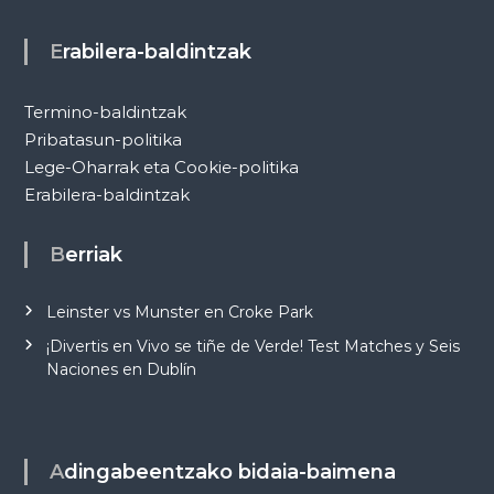
Erabilera-baldintzak
Termino-baldintzak
Pribatasun-politika
Lege-Oharrak eta Cookie-politika
Erabilera-baldintzak
Berriak
Leinster vs Munster en Croke Park
¡Divertis en Vivo se tiñe de Verde! Test Matches y Seis
Naciones en Dublín
Adingabeentzako bidaia-baimena