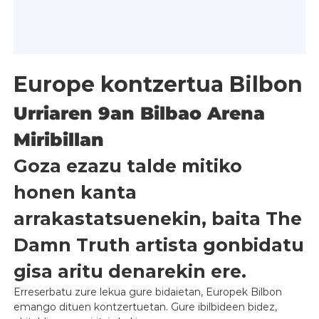
Europe kontzertua Bilbon
Urriaren 9an Bilbao Arena
Miribillan
Goza ezazu talde mitiko
honen kanta
arrakastatsuenekin, baita The
Damn Truth artista gonbidatu
gisa aritu denarekin ere.
Erreserbatu zure lekua gure bidaietan, Europek Bilbon
emango dituen kontzertuetan. Gure ibilbideen bidez,