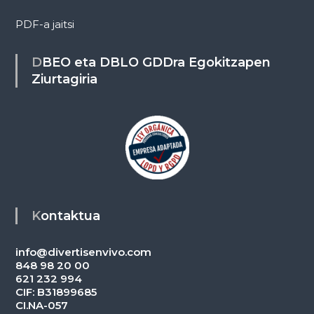
PDF-a jaitsi
DBEO eta DBLO GDDra Egokitzapen
Ziurtagiria
Kontaktua
info@divertisenvivo.com
848 98 20 00
621 232 994
CIF: B31899685
CI.NA-057