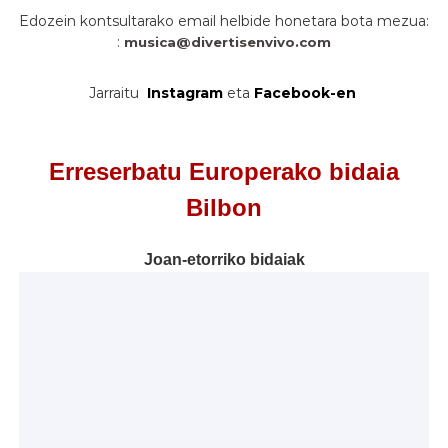
Edozein kontsultarako email helbide honetara bota mezua:
:
musica@divertisenvivo.com
Jarraitu
Instagram
eta
Facebook-en
Erreserbatu Europerako bidaia
Bilbon
Joan-etorriko bidaiak