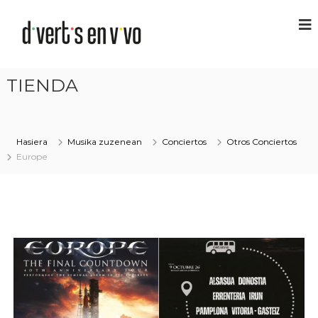
TIENDA
Hasiera
Musika zuzenean
Conciertos
Otros Conciertos
Europe