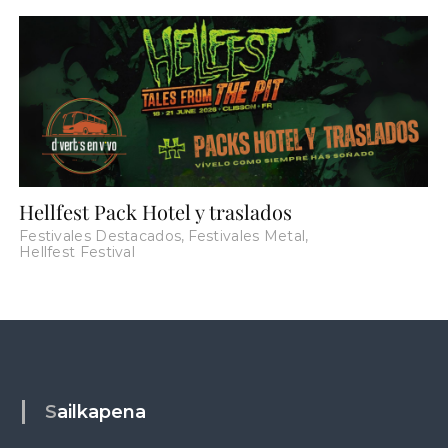
Hellfest Pack Hotel y traslados
Festivales Destacados
,
Festivales Metal
,
Hellfest Festival
Sailkapena