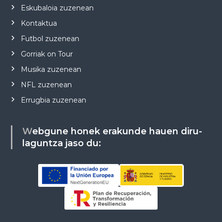
Eskubaloia zuzenean
Kontaktua
Futbol zuzenean
Gorriak on Tour
Musika zuzenean
NFL zuzenean
Errugbia zuzenean
Webgune honek erakunde hauen diru-
laguntza jaso du: