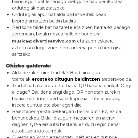
baino egun bat lehenago webgune hau berrikustea
ordutegiak baieztatzeko.
Ordutegiak apur bat alda daitezke ibilbideak
birprogramatzen baldin badira.
Pertsona talde bat bazarete eta zuen herria ez badago
zerrendan, bidali mezua helbide honetara:
eta zuen eskaera
musica@divertisenvivo.com
aztertuko dugu, zuen herria irteera-puntu berri gisa
sartzeko.
Ohizko galderak:
Alda dezaket nire txartela? Bai, baina gure
txartelak
erosteko ditugun baldintzen
araberakoa da.
Txartel batzuk erosi ditut baina QR bakarra daukat. Ongi
al dago? Bai, dena ongi dago. QR horretan zurekin
bidaiatzen duten pertsona kopurua, irteera orduak,
irteera puntua eta abar ageri dira.
Baieztapen-posta deskargatu behar dut? Ez, ez da
beharrezkoa. Bidali dizugun mezuaren amaieran
dagoen QR-a erakutsi besterik ez duzu egin behar
autobusera igo aurretik
Divertis en Vivon erregistratu naiz eta ez dut nire