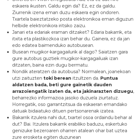
eskaera ikusten. Galdu egin da? Ez, ez da galdu.
Ziurrenik izena eman duzu eskaera egin ondoren.
Txartela baieztatzeko posta elektronikoa eman diguzun
helbide elektronikora iritsiko zaizu.
Janari eta edariak eraman ditzaket? Edaria bakarrik, eta
itxita eta plastikozkoa izan behar du. Gainera, ez da jan
edo edatea baimenduko autobusean.
Busean mugikor-kargagailurik al dago? Saiatzen gara
gure autobus guztiek mugikor-kargagailuak izan
ditzaten, baina ezin dugu bermatu.
Nondik ateratzen da autobusa? Normalean, joanekoan
utzi zaituzten
toki berean
itzultzen da.
Puntua
aldatzen bada, beti gure gainetik dauden
arrazoiengatik izaten da, eta jakinarazten dizuegu
,
beharrezko informazioa jasoko duzuela ziurtatuz.
Horregatik, oso garrantzitsua da eskaeran emandako
datuak bidaiatuko dituen pertsonarenak izatea.
Bakarrik itzulera nahi dut, txartel osoa ordaindu behar al
dut? Bai. Itzulera bakarrik erabiliko baduzu, eskertuko
genizuke bezeroaren oharren atalean ohar bat uztea
zure erosketa egiten duzunean