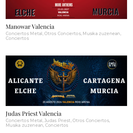
Manowar Valencia
Conciertos Metal
,
Otros Conciertos
,
Musika zuzenean
,
Conciertos
Judas Priest Valencia
Conciertos Metal
,
Judas Priest
,
Otros Conciertos
,
Musika zuzenean
,
Conciertos