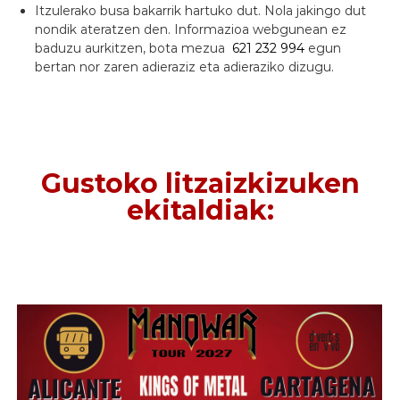
Itzulerako busa bakarrik hartuko dut. Nola jakingo dut
nondik ateratzen den. Informazioa webgunean ez
baduzu aurkitzen, bota mezua
621 232 994
egun
bertan nor zaren adieraziz eta adieraziko dizugu.
Gustoko litzaizkizuken
ekitaldiak: