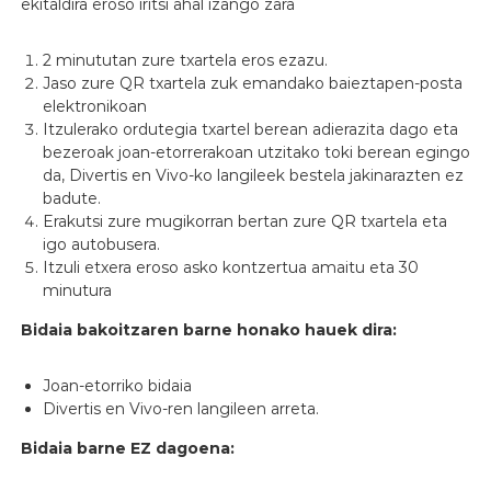
ekitaldira eroso iritsi ahal izango zara
2 minututan zure txartela eros ezazu.
Jaso zure QR txartela zuk emandako baieztapen-posta
elektronikoan
Itzulerako ordutegia txartel berean adierazita dago eta
bezeroak joan-etorrerakoan utzitako toki berean egingo
da, Divertis en Vivo-ko langileek bestela jakinarazten ez
badute.
Erakutsi zure mugikorran bertan zure QR txartela eta
igo autobusera.
Itzuli etxera eroso asko kontzertua amaitu eta 30
minutura
Bidaia bakoitzaren barne honako hauek dira:
Joan-etorriko bidaia
Divertis en Vivo-ren langileen arreta.
Bidaia barne EZ dagoena: