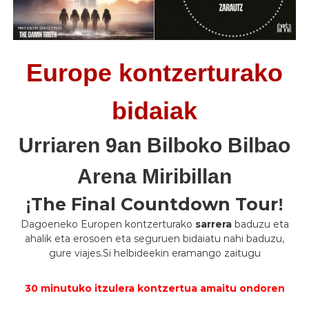
Europe kontzerturako
bidaiak
Urriaren 9an Bilboko Bilbao
Arena Miribillan
The Final Countdown Tour
¡
!
Dagoeneko Europen kontzerturako
sarrera
baduzu eta
ahalik eta erosoen eta seguruen bidaiatu nahi baduzu,
gure viajes.Si helbideekin eramango zaitugu
30 minutuko itzulera kontzertua amaitu ondoren