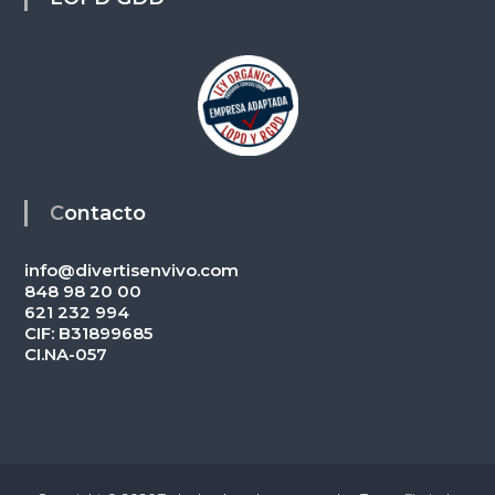
Contacto
info@divertisenvivo.com
848 98 20 00
621 232 994
CIF: B31899685
CI.NA-057