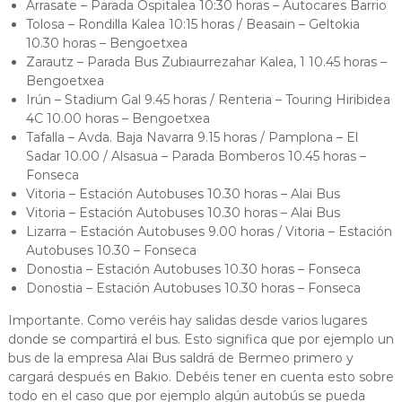
Arrasate – Parada Ospitalea 10:30 horas – Autocares Barrio
Tolosa – Rondilla Kalea 10:15 horas / Beasain – Geltokia
10.30 horas – Bengoetxea
Zarautz – Parada Bus Zubiaurrezahar Kalea, 1 10.45 horas –
Bengoetxea
Irún – Stadium Gal 9.45 horas / Renteria – Touring Hiribidea
4C 10.00 horas – Bengoetxea
Tafalla – Avda. Baja Navarra 9.15 horas / Pamplona – El
Sadar 10.00 / Alsasua – Parada Bomberos 10.45 horas –
Fonseca
Vitoria – Estación Autobuses 10.30 horas – Alai Bus
Vitoria – Estación Autobuses 10.30 horas – Alai Bus
Lizarra – Estación Autobuses 9.00 horas / Vitoria – Estación
Autobuses 10.30 – Fonseca
Donostia – Estación Autobuses 10.30 horas – Fonseca
Donostia – Estación Autobuses 10.30 horas – Fonseca
Importante. Como veréis hay salidas desde varios lugares
donde se compartirá el bus. Esto significa que por ejemplo un
bus de la empresa Alai Bus saldrá de Bermeo primero y
cargará después en Bakio. Debéis tener en cuenta esto sobre
todo en el caso que por ejemplo algún autobús se pueda