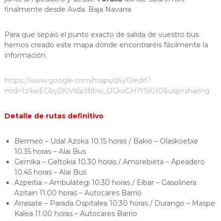
finalmente desde Avda. Baja Navarra
Para que sepáis el punto exacto de salida de vuestro bus
hemos creado este mapa dónde encontraréis fácilmente la
información.
https://www.google.com/maps/d/u/0/edit?
mid=1z4wEGby2KIVs5pt8bw_DGkxGH1YSlGt0&usp=sharing
Detalle de rutas definitivo
Bermeo – Udal Azoka 10.15 horas / Bakio – Olaskoetxe
10.35 horas – Alai Bus
Gernika – Geltokia 10.30 horas / Amorebieta – Apeadero
10.45 horas – Alai Bus
Azpeitia – Ambulategi 10.30 horas / Eibar – Gasolinera
Azitain 11.00 horas – Autocares Barrio
Arrasate – Parada Ospitalea 10:30 horas / Durango – Maspe
Kalea 11.00 horas – Autocares Barrio