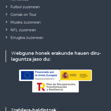
Futbol zuzenean
Gorriak on Tour
Musika zuzenean
NFL zuzenean
Errugbia zuzenean
Webgune honek erakunde hauen diru-
laguntza jaso du:
Erabilera-baldintzak