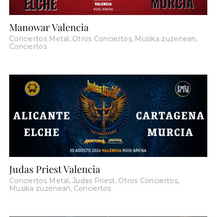
Manowar Valencia
Conciertos Metal
,
Otros Conciertos
,
Musika zuzenean
,
Conciertos
Judas Priest Valencia
Conciertos Metal
,
Judas Priest
,
Otros Conciertos
,
Musika zuzenean
,
Conciertos