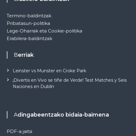
Termino-baldintzak
Pribatasun-politika
Lege-Oharrak eta Cookie-politika
Erabilera-baldintzak
Berriak
Leinster vs Munster en Croke Park
¡Divertis en Vivo se tiñe de Verde! Test Matches y Seis
Naciones en Dublín
Adingabeentzako bidaia-baimena
PDF-a jaitsi