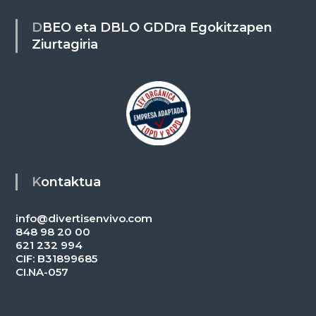
DBEO eta DBLO GDDra Egokitzapen
Ziurtagiria
Kontaktua
info@divertisenvivo.com
848 98 20 00
621 232 994
CIF: B31899685
CI.NA-057