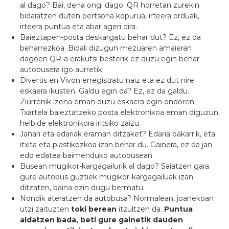
al dago? Bai, dena ongi dago. QR horretan zurekin
bidaiatzen duten pertsona kopurua, irteera orduak,
irteera puntua eta abar ageri dira.
Baieztapen-posta deskargatu behar dut? Ez, ez da
beharrezkoa. Bidali dizugun mezuaren amaieran
dagoen QR-a erakutsi besterik ez duzu egin behar
autobusera igo aurretik
Divertis en Vivon erregistratu naiz eta ez dut nire
eskaera ikusten. Galdu egin da? Ez, ez da galdu.
Ziurrenik izena eman duzu eskaera egin ondoren.
Txartela baieztatzeko posta elektronikoa eman diguzun
helbide elektronikora iritsiko zaizu.
Janari eta edariak eraman ditzaket? Edaria bakarrik, eta
itxita eta plastikozkoa izan behar du. Gainera, ez da jan
edo edatea baimenduko autobusean.
Busean mugikor-kargagailurik al dago? Saiatzen gara
gure autobus guztiek mugikor-kargagailuak izan
ditzaten, baina ezin dugu bermatu.
Nondik ateratzen da autobusa? Normalean, joanekoan
utzi zaituzten
toki berean
itzultzen da.
Puntua
aldatzen bada, beti gure gainetik dauden