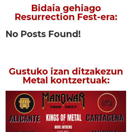
Bidaia gehiago
Resurrection Fest-era:
No Posts Found!
Gustuko izan ditzakezun
Metal kontzertuak: