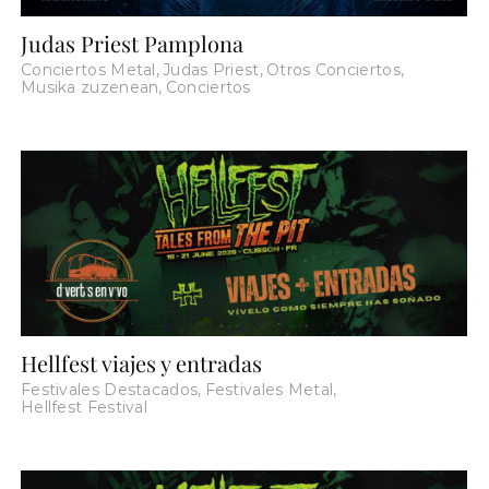
Judas Priest Pamplona
Conciertos Metal
,
Judas Priest
,
Otros Conciertos
,
Musika zuzenean
,
Conciertos
Hellfest viajes y entradas
Festivales Destacados
,
Festivales Metal
,
Hellfest Festival