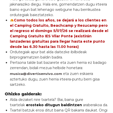
jakinaraziko diegu. Hala ere, gomendatzen dugu irteera
baino egun bat lehenago webgune hau berrikustea
ordutegiak baieztatzeko.
Como todos los años, se dejará a los clientes en
el Camping Gratuito, Beachcamp y Resucamp pero
el regreso el domingo 5/07/26 se realizará desde el
Camping Gratuito IES Vilar Ponte (existirán
lanzaderas gratuitas para llegar hasta este punto
desde las 6.30 hasta las 11.00 horas)
Ordutegiak apur bat alda daitezke ibilbideak
birprogramatzen baldin badira.
Pertsona talde bat bazarete eta zuen herria ez badago
zerrendan, bidali mezua helbide honetara:
eta zuen eskaera
musica@divertisenvivo.com
aztertuko dugu, zuen herria irteera-puntu berri gisa
sartzeko.
Ohizko galderak:
Alda dezaket nire txartela? Bai, baina gure
txartelak
erosteko ditugun baldintzen
araberakoa da.
Txartel batzuk erosi ditut baina QR bakarra daukat. Ongi