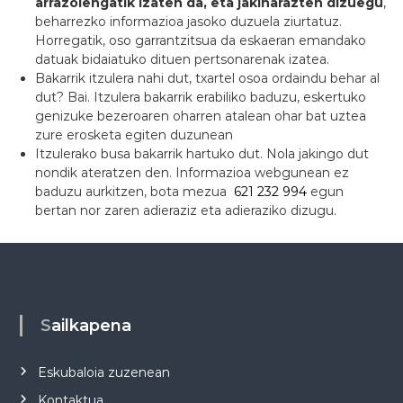
arrazoiengatik izaten da, eta jakinarazten dizuegu
,
beharrezko informazioa jasoko duzuela ziurtatuz.
Horregatik, oso garrantzitsua da eskaeran emandako
datuak bidaiatuko dituen pertsonarenak izatea.
Bakarrik itzulera nahi dut, txartel osoa ordaindu behar al
dut? Bai. Itzulera bakarrik erabiliko baduzu, eskertuko
genizuke bezeroaren oharren atalean ohar bat uztea
zure erosketa egiten duzunean
Itzulerako busa bakarrik hartuko dut. Nola jakingo dut
nondik ateratzen den. Informazioa webgunean ez
baduzu aurkitzen, bota mezua
621 232 994
egun
bertan nor zaren adieraziz eta adieraziko dizugu.
Sailkapena
Eskubaloia zuzenean
Kontaktua