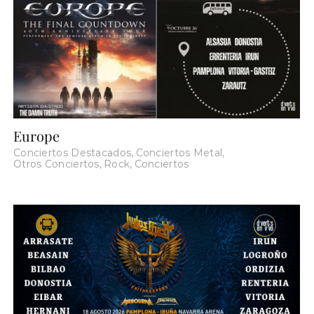
Europe
Conciertos Destacados
,
Conciertos Metal
,
Otros Conciertos
,
Rock
,
Conciertos