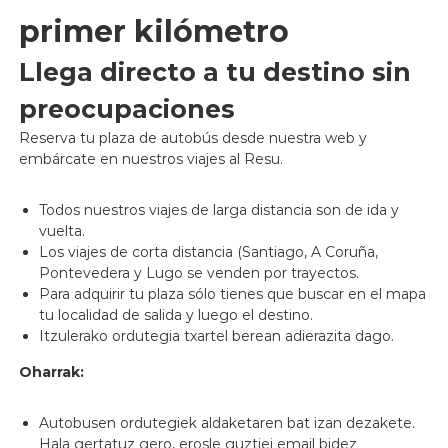
primer kilómetro
Llega directo a tu destino sin
preocupaciones
Reserva tu plaza de autobús desde nuestra web y
embárcate en nuestros viajes al Resu.
Todos nuestros viajes de larga distancia son de ida y
vuelta.
Los viajes de corta distancia (Santiago, A Coruña,
Pontevedera y Lugo se venden por trayectos.
Para adquirir tu plaza sólo tienes que buscar en el mapa
tu localidad de salida y luego el destino.
Itzulerako ordutegia txartel berean adierazita dago.
Oharrak:
Autobusen ordutegiek aldaketaren bat izan dezakete.
Hala gertatuz gero, erosle guztiei email bidez